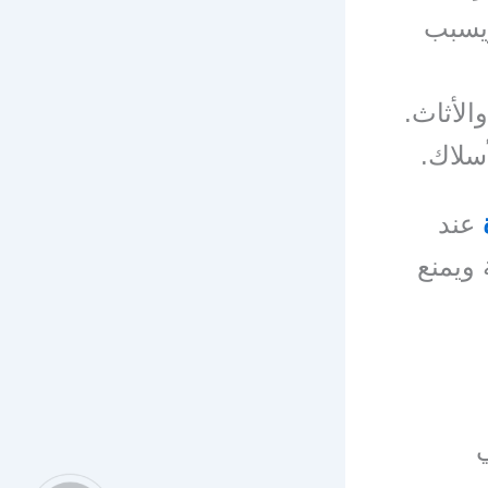
ويسبب
الأثاث.
سلاك.
عند
ويمنع
ي