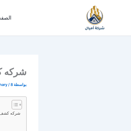
خطي
لى
الصفح
لمحتوى
شركه ك
بواسطة
8 سبتمبر، 2025
/
ohary
شركه كشف تس