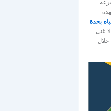
سرعة
هده
اه بجدة
لا غنى
 خلال