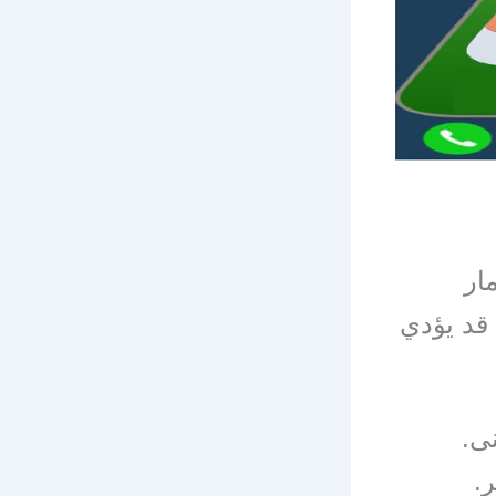
ار
 قد يؤدي
ى.
.