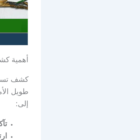
أهمية كش
كشف تسريب
طويل الأم
إلى:
تآك
ارت