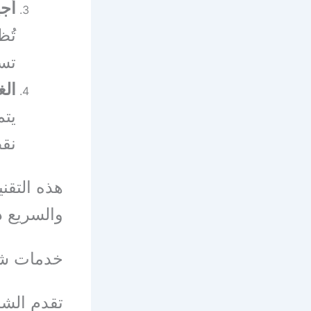
أج
تُظ
تس
الغ
يتم
نقط
هذه التقن
والسريع د
خدمات شرك
تقدم الش