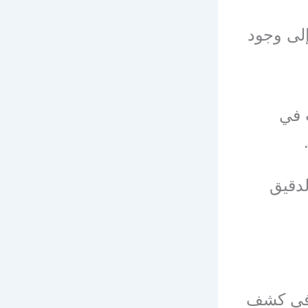
لى وجود
 في
لدقيق
 في كشف