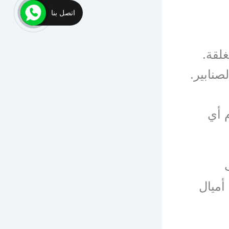
اتصل بنا
لقة.
صنابير.
 أي
ميال