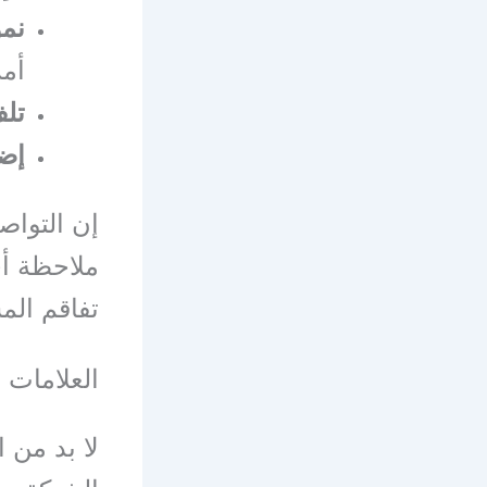
نمو
أم
تلف
إضر
إن التواص
ملاحظة أي
تفاقم الم
العلامات 
لا بد من 