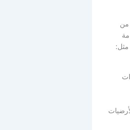
 من
مة
مثل:
ات
أرضيات