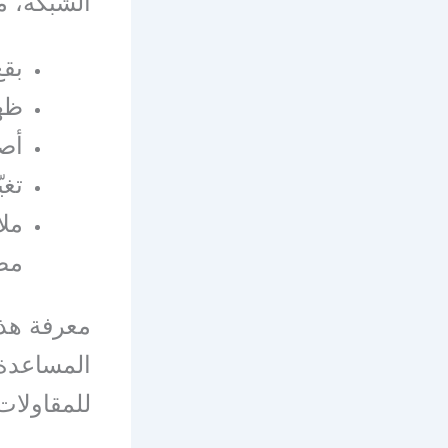
الشبكة، م
بقع
ظهو
أصو
تغي
ملا
مص
معرفة هذ
المساعدة
للمقاولات