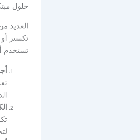
حلول مبت
العديد من
تكسير أو 
تستخدم أح
أجه
تع
الد
الك
تكش
لتح